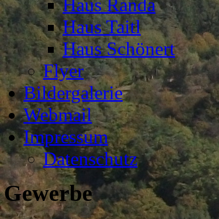
Haus Randa
Haus Taitl
Haus Schönert
Flyer
Bildergalerie
Webmail
Impressum
Datenschutz
Gewerbe