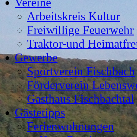
Vereine
Arbeitskreis Kultur
Freiwillige Feuerwehr
Traktor-und Heimatfre
Gewerbe
Sportverein Fischbach
Förderverein Lebenswe
Gasthaus Fischbachtal
Gästetipps
Ferienwohnungen