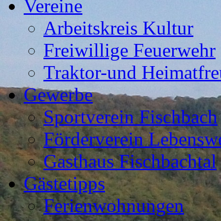
Vereine
Arbeitskreis Kultur
Freiwillige Feuerwehr
Traktor-und Heimatfre
Gewerbe
Sportverein Fischbach
Förderverein Lebenswe
Gasthaus Fischbachtal
Gästetipps
Ferienwohnungen