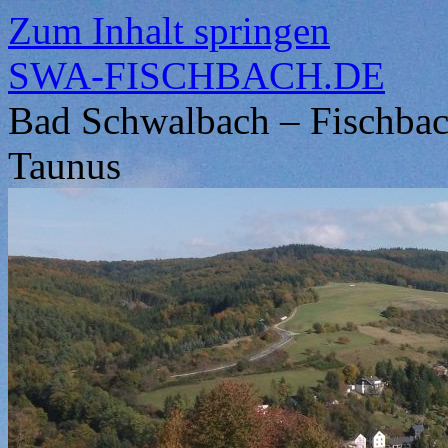
Zum Inhalt springen
SWA-FISCHBACH.DE
Bad Schwalbach – Fischbach
Taunus