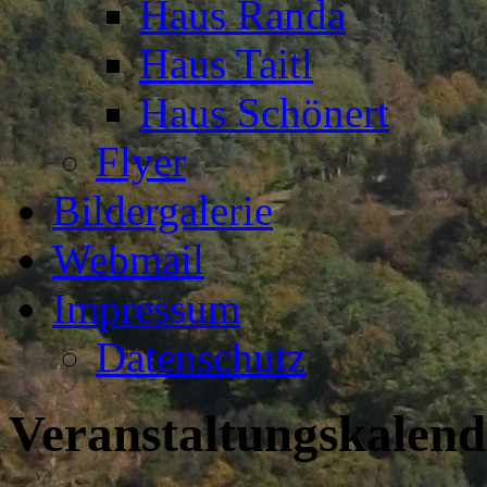
Haus Randa
Haus Taitl
Haus Schönert
Flyer
Bildergalerie
Webmail
Impressum
Datenschutz
Veranstaltungskalend